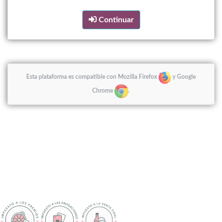
Continuar
Esta plataforma es compatible con Mozilla Firefox
y Google
Chrome
.