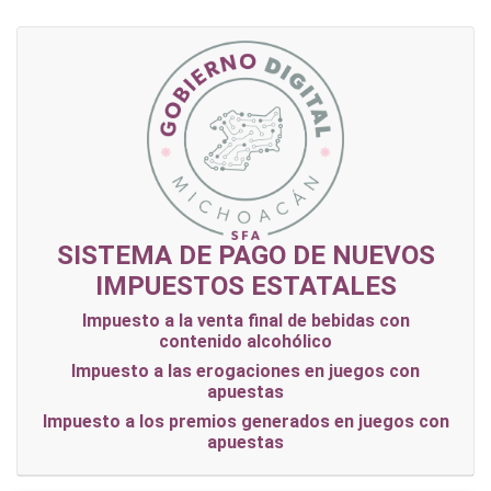
SISTEMA DE PAGO DE NUEVOS
IMPUESTOS ESTATALES
Impuesto a la venta final de bebidas con
contenido alcohólico
Impuesto a las erogaciones en juegos con
apuestas
Impuesto a los premios generados en juegos con
apuestas